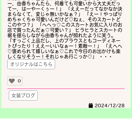
ー、由香ちゃんたら、何着ても可愛いから大丈夫だっ
てー、はーやーくぅー！」 「ええーだってなかなか決
まらなくて、変じゃ無いかなぁ？」 「えー！やっぱり
めちゃくちゃ可愛いんだけど♡ねぇ、そのスカートど
このやつ？」 「へへっ♡このスカートお気に入りのお
店で買ったんだぁ♡可愛い？」 ヒラヒラとスカートの
裾を揺らしながら由香ちゃんが照れたように笑う。
「すっごく上品だし、上のブラウスともコーディネー
トぴったり！ええーいいなぁー！素敵ー！」 「えへへ
♡褒められて嬉しいなぁ♡これで今日のお出かけも楽
しくなりそうー！それじゃあ行こっか♡」 ・・・
オリジナルはこちら
0
女装ブログ
2024/12/28