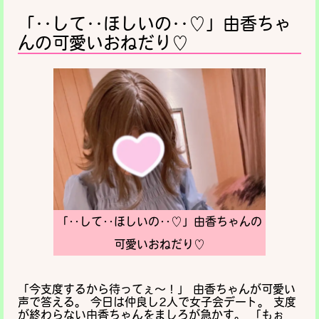
「‥して‥ほしいの‥♡」由香ちゃ
んの可愛いおねだり♡
「‥して‥ほしいの‥♡」由香ちゃんの
可愛いおねだり♡
「今支度するから待ってぇ〜！」 由香ちゃんが可愛い
声で答える。 今日は仲良し2人で女子会デート。 支度
が終わらない由香ちゃんをましろが急かす。 「もぉ